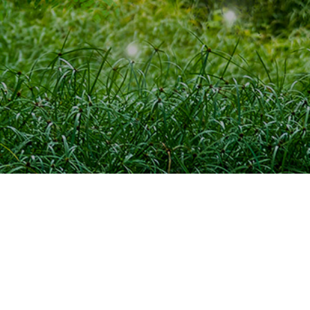
회사소개
사업분야
사업소현황
알림마당
TOP
경기도 화성시 동탄역로24-1(오산동)
전화번호 : 031-379-3600
팩스번호 : 031-379-3636